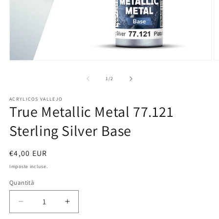
Apri
A
contenuti
c
multimediali
m
su
1
/
2
1
2
in
in
ACRYLICOS VALLEJO
finestra
fi
True Metallic Metal 77.121
modale
m
Sterling Silver Base
Prezzo
€4,00 EUR
di
Imposte incluse.
listino
Quantità
Diminuisci
Aumenta
quantità
quantità