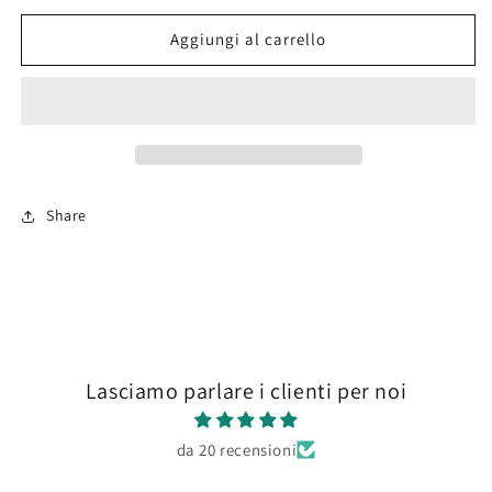
per
per
True
True
Aggiungi al carrello
Metallic
Metallic
Metal
Metal
77.121
77.121
Sterling
Sterling
Silver
Silver
Base
Base
Share
Lasciamo parlare i clienti per noi
da 20 recensioni