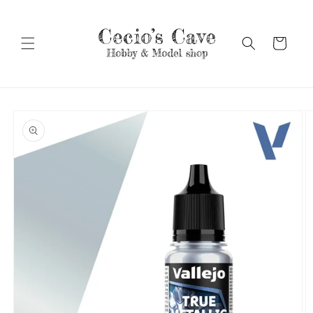
Vai
direttamente
ai contenuti
Carrello
Passa alle
informazioni
sul prodotto