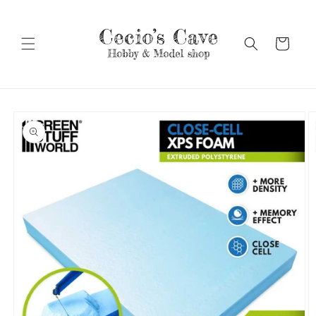
Vai
direttamente
ai contenuti
Carrello
Passa alle
informazioni
sul prodotto