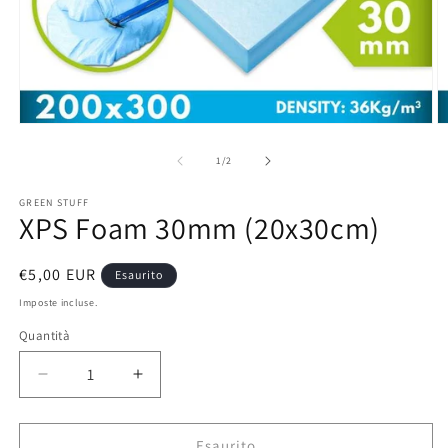
Apri
A
contenuti
c
multimediali
m
su
1
/
2
1
2
in
in
GREEN STUFF
finestra
fi
XPS Foam 30mm (20x30cm)
modale
m
Prezzo
€5,00 EUR
Esaurito
di
Imposte incluse.
listino
Quantità
Diminuisci
Aumenta
quantità
quantità
per
per
XPS
XPS
Esaurito