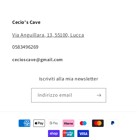
Cecio's Cave
Via Anguillara, 13, 55100, Lucca
0583496269
cecioscave@gmail.com
Iscriviti alla mia newsletter
Indirizzo email
Metodi
di
pagamento