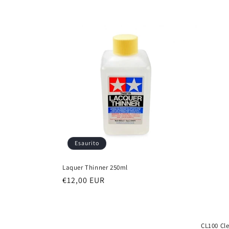
Esaurito
Laquer Thinner 250ml
Prezzo
€12,00 EUR
di
listino
CL100 Cl