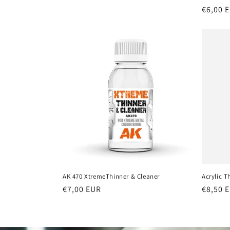
Prezzo
€6,00 
di
listino
AK 470 XtremeThinner & Cleaner
Acrylic T
Prezzo
€7,00 EUR
Prezzo
€8,50 
di
di
listino
listino