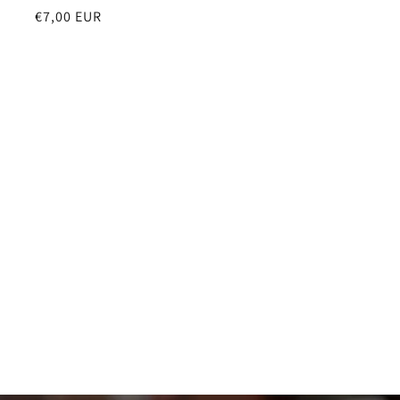
Prezzo
€7,00 EUR
di
listino