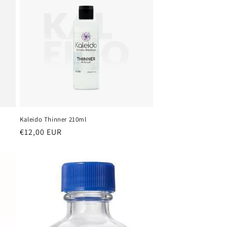
Kaleido Thinner 210ml
Prezzo
€12,00 EUR
di
listino