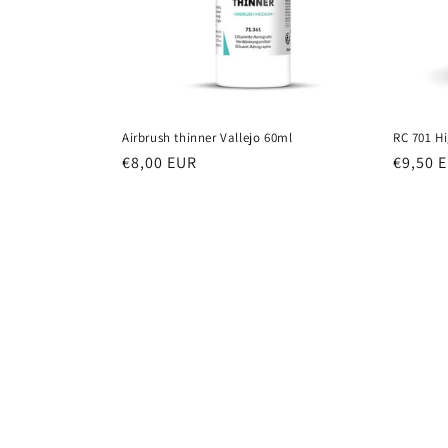
Airbrush thinner Vallejo 60ml
RC 701 H
Prezzo
€8,00 EUR
Prezzo
€9,50 
di
di
listino
listino