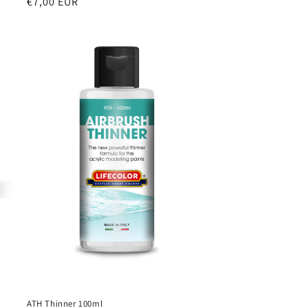
Prezzo
€7,00 EUR
di
listino
ATH Thinner 100ml