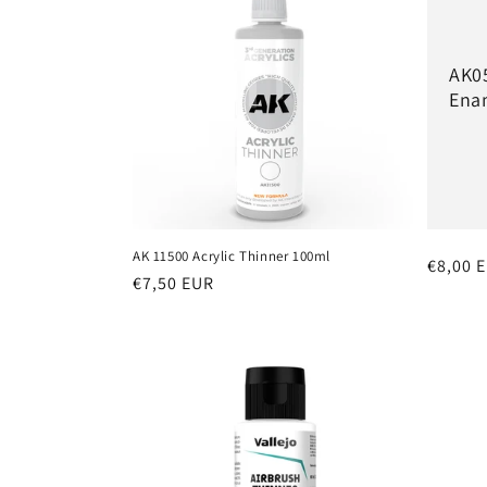
e
z
AK05
Ena
i
o
n
AK 11500 Acrylic Thinner 100ml
Prezzo
€8,00 
e
Prezzo
€7,50 EUR
di
di
listino
listino
: