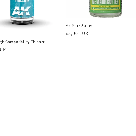
Mr. Mark Softer
Prezzo
€8,00 EUR
di
igh Comparibility Thinner
listino
EUR