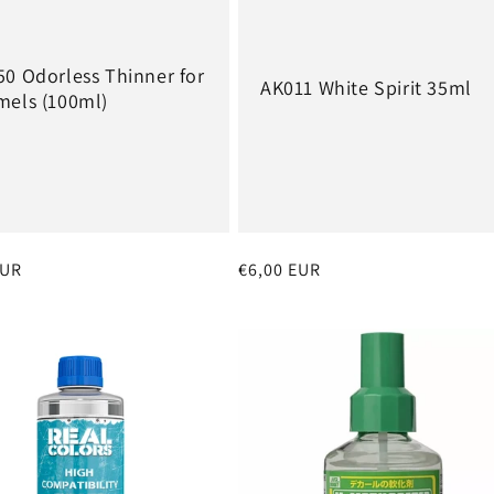
0 Odorless Thinner for
AK011 White Spirit 35ml
mels (100ml)
EUR
Prezzo
€6,00 EUR
di
listino