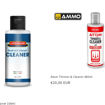
Atom Thinner & Cleaner 400ml
Prezzo
€20,00 EUR
di
listino
eaner 100ml