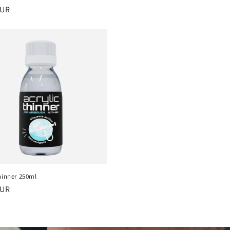
EUR
hinner 250ml
EUR